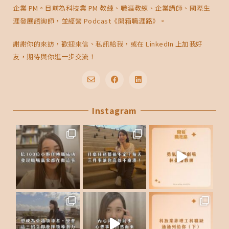
企業 PM。目前為科技業 PM 教練、職涯教練、企業講師、國際生
涯發展諮詢師，並經營 Podcast《開箱職涯路》。
謝謝你的來訪，歡迎來信、私訊給我，或在 LinkedIn 上加我好
友，期待與你進一步交流！
E
F
L
n
a
i
v
c
n
e
Instagram
e
k
l
b
e
o
o
d
p
o
i
e
k
n