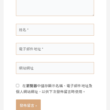
內
容...
姓
名
*
電
子
郵
件
網
地
站
址
網
*
址
在
瀏覽器
中儲存顯示名稱、電子郵件地址及
個人網站網址，以供下次發佈留言時使用。