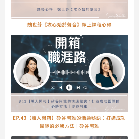
魏世芬《攻心始於聲音》線上課程心得
EP.43【職人開箱】矽谷阿雅的溝通秘訣：打造成功
團隊的必勝方法｜矽谷阿雅