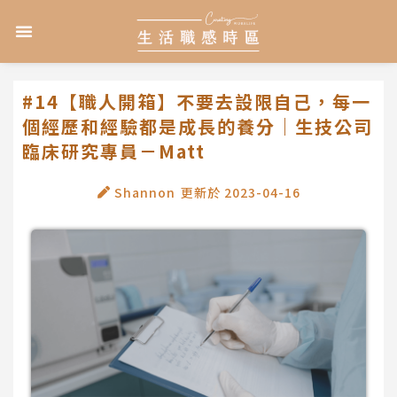
跳
選
至
單
主
要
內
#14【職人開箱】不要去設限自己，每一
容
個經歷和經驗都是成長的養分｜生技公司
臨床研究專員－Matt
Shannon
更新於
2023-04-16