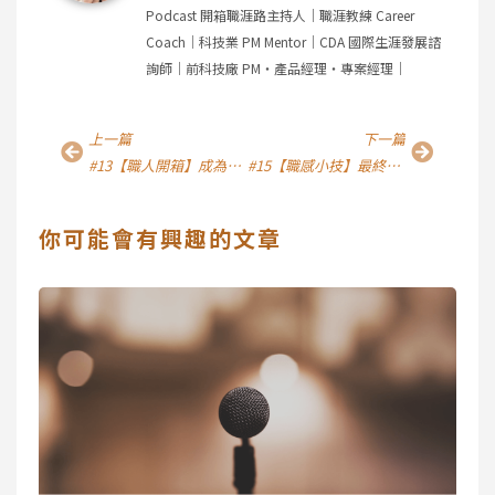
Podcast 開箱職涯路主持人｜職涯教練 Career
Coach｜科技業 PM Mentor｜CDA 國際生涯發展諮
詢師｜前科技廠 PM・產品經理・專案經理｜
上一頁
下一
上一篇
下一篇
#13【職人開箱】成為CRA的路，探討臨床試驗的關鍵角色｜生技公司臨床研究專員－Matt
#15【職感小技】最終決定你能過什麼樣的生活是你自己，那些來賓們教會我的事
你可能會有興趣的文章