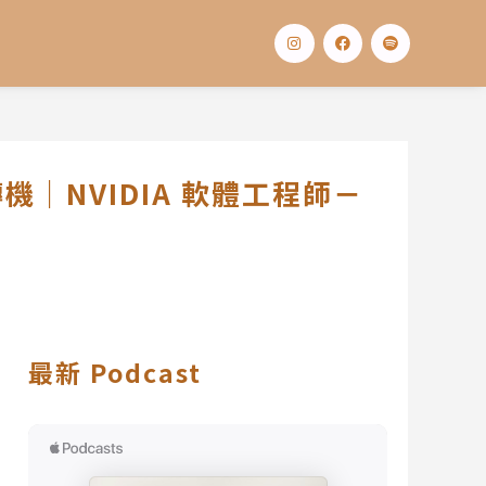
I
F
S
n
a
p
s
c
o
t
e
t
a
b
i
g
o
f
r
o
y
a
k
m
｜NVIDIA 軟體工程師－
最新 Podcast