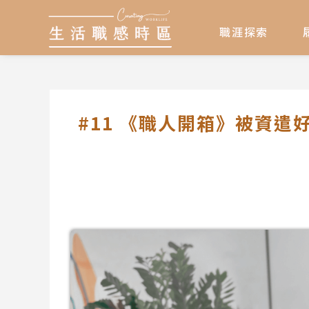
跳
至
職涯探索
主
要
內
容
#11 《職人開箱》被資遣