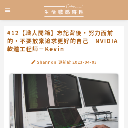
跳
選
至
單
主
要
內
#12【職人開箱】忘記背後，努力面前
容
的，不要放棄追求更好的自己｜NVIDIA
軟體工程師－Kevin
Shannon
更新於
2023-04-03