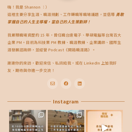
嗨！我是 Shannon ：）
這裡主要分享生涯、職涯規劃、工作轉職等職場議題，並倡導
勇敢
掌握自己的人生主導權，當自己的人生策劃師！
我累積職場資歷約 15 年，曾任職台達電子、華碩電腦等台灣百大
企業 PM。目前為科技業 PM 教練、職涯教練、企業講師、國際生
涯發展諮詢師，並經營 Podcast《開箱職涯路》。
謝謝你的來訪，歡迎來信、私訊給我，或在 LinkedIn 上加我好
友，期待與你進一步交流！
E
F
L
n
a
i
v
c
n
e
Instagram
e
k
l
b
e
o
o
d
p
o
i
e
k
n