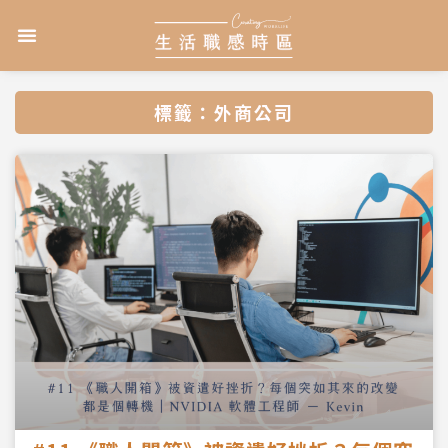
跳
選
至
單
主
要
內
標籤：外商公司
容