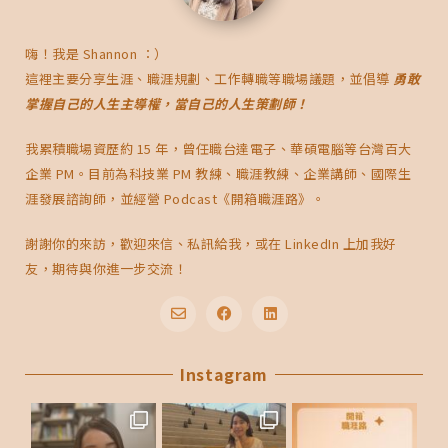
嗨！我是 Shannon ：）
這裡主要分享生涯、職涯規劃、工作轉職等職場議題，並倡導
勇敢
掌握自己的人生主導權，當自己的人生策劃師！
我累積職場資歷約 15 年，曾任職台達電子、華碩電腦等台灣百大
企業 PM。目前為科技業 PM 教練、職涯教練、企業講師、國際生
涯發展諮詢師，並經營 Podcast《開箱職涯路》。
謝謝你的來訪，歡迎來信、私訊給我，或在 LinkedIn 上加我好
友，期待與你進一步交流！
E
F
L
n
a
i
v
c
n
e
Instagram
e
k
l
b
e
o
o
d
p
o
i
e
k
n