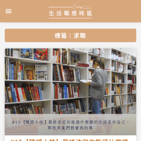
跳
選
至
單
主
要
內
標籤：求職
容