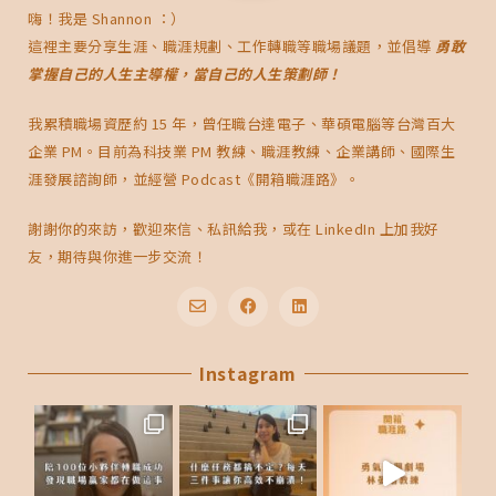
嗨！我是 Shannon ：）
這裡主要分享生涯、職涯規劃、工作轉職等職場議題，並倡導
勇敢
掌握自己的人生主導權，當自己的人生策劃師！
我累積職場資歷約 15 年，曾任職台達電子、華碩電腦等台灣百大
企業 PM。目前為科技業 PM 教練、職涯教練、企業講師、國際生
涯發展諮詢師，並經營 Podcast《開箱職涯路》。
謝謝你的來訪，歡迎來信、私訊給我，或在 LinkedIn 上加我好
友，期待與你進一步交流！
E
F
L
n
a
i
v
c
n
e
Instagram
e
k
l
b
e
o
o
d
p
o
i
e
k
n