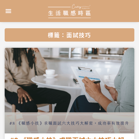
跳
選
至
單
主
要
內
標籤：面試技巧
容