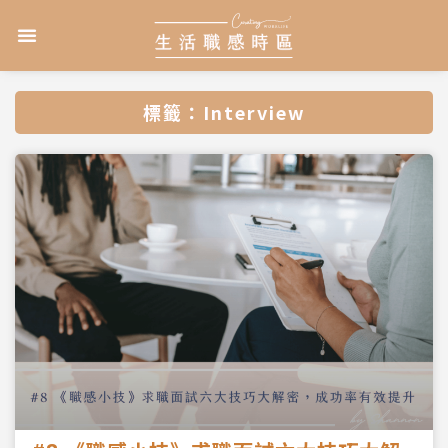
跳
選
至
單
主
要
內
標籤：Interview
容