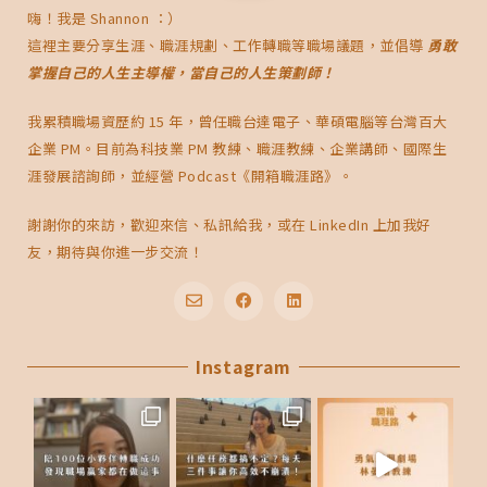
嗨！我是 Shannon ：）
這裡主要分享生涯、職涯規劃、工作轉職等職場議題，並倡導
勇敢
掌握自己的人生主導權，當自己的人生策劃師！
我累積職場資歷約 15 年，曾任職台達電子、華碩電腦等台灣百大
企業 PM。目前為科技業 PM 教練、職涯教練、企業講師、國際生
涯發展諮詢師，並經營 Podcast《開箱職涯路》。
謝謝你的來訪，歡迎來信、私訊給我，或在 LinkedIn 上加我好
友，期待與你進一步交流！
E
F
L
n
a
i
v
c
n
e
Instagram
e
k
l
b
e
o
o
d
p
o
i
e
k
n